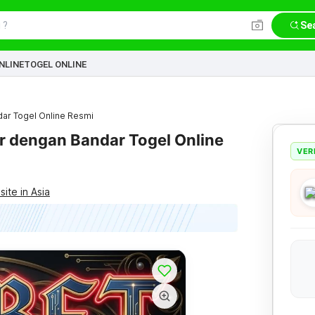
Se
NLINE
TOGEL ONLINE
dar Togel Online Resmi
ar dengan Bandar Togel Online
VER
ite in Asia