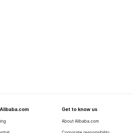
 Alibaba.com
Get to know us
ling
About Alibaba.com
ntral
Corporate responsibility