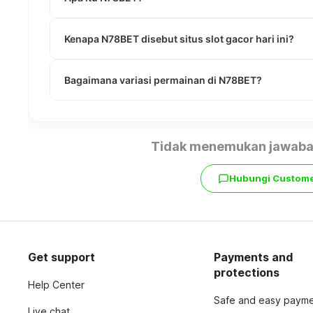
Kenapa N78BET disebut situs slot gacor hari ini?
Bagaimana variasi permainan di N78BET?
Tidak menemukan jawaba
Hubungi Custome
Get support
Payments and
protections
Help Center
Safe and easy paym
Live chat