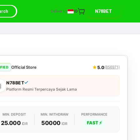
arch
N78BET
Deliver to:
ID
Official Store
5.0
(856971)
IFIED
N78BET
Platform Resmi Terpercaya Sejak Lama
MIN. DEPOSIT
MIN. WITHDRAW
PERFORMANCE
25.000
50000
FAST ⚡
IDR
IDR