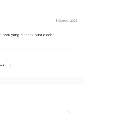
18 Oktober 2025
me baru yang menarik buat dicoba.
ews