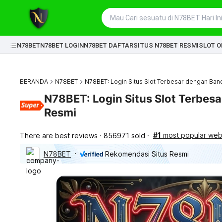
N78BET
N78BET LOGIN
N78BET DAFTAR
SITUS N78BET RESMI
SLOT O
BERANDA
N78BET
N78BET: Login Situs Slot Terbesar dengan Ban
N78BET: Login Situs Slot Terbes
Resmi
#1
most popular webs
There are best reviews
856971 sold
N78BET
Rekomendasi Situs Resmi